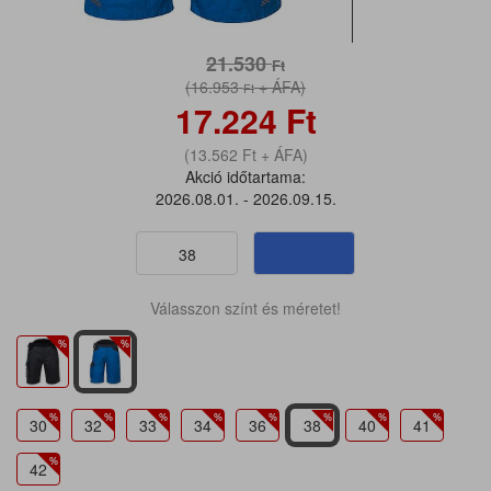
21.530
Ft
(16.953
+ ÁFA)
Ft
17.224
Ft
(13.562
Ft
+ ÁFA)
Akció időtartama:
2026.08.01. - 2026.09.15.
38
Válasszon színt és méretet!
30
32
33
34
36
38
40
41
42