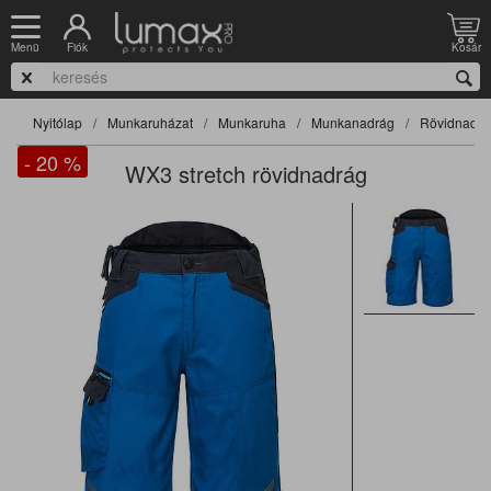
Fiók
Kosár
Menü
Nyitólap
Munkaruházat
Munkaruha
Munkanadrág
Rövidnadrá
- 20
%
WX3 stretch rövidnadrág