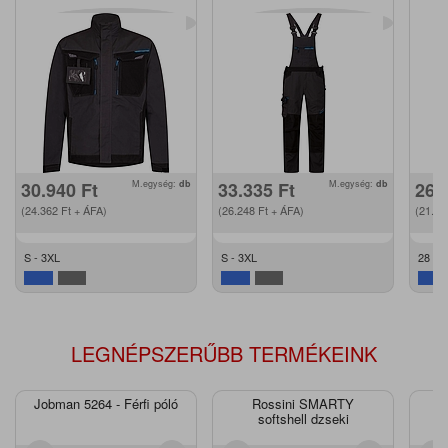
30.940
Ft
M.egység:
db
33.335
Ft
M.egység:
db
26.
(24.362
Ft
+ ÁFA)
(26.248
Ft
+ ÁFA)
(21.1
S - 3XL
S - 3XL
28 - 4
LEGNÉPSZERŰBB TERMÉKEINK
Jobman 5264 - Férfi póló
Rossini SMARTY
J
softshell dzseki