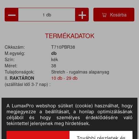
Kosárba
TERMÉKADATOK
Cikkszám:
T710PBR38
M.egység:
db
Szín:
kék
Méret:
38
Tulajdonságok:
Stretch - rugalmas alapanyag
II.
RAKTÁRON
10 db - 29 db
(szállítási idő 3-7 nap) :
TERMÉKINFORMÁCIÓ