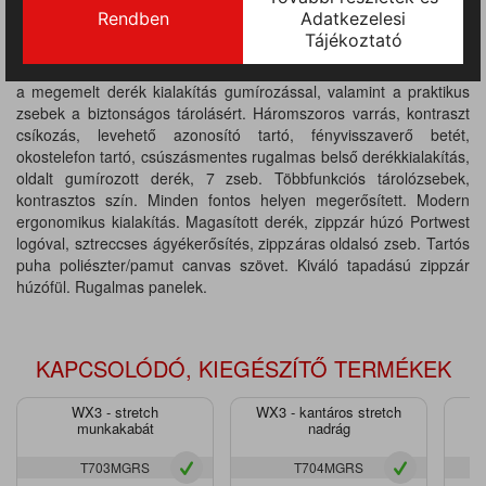
Modern rövidnadrág, tartós kevert szálas anyagból készült
kényelmes viselet hosszútávon is. Innovatív funkciók jellemzik,
mint például a stretch panel kialakítás, ami tökéletes
mozgásszabadságot biztosít. Fontos tulajdonságok közé tartozik
a megemelt derék kialakítás gumírozással, valamint a praktikus
zsebek a biztonságos tárolásért. Háromszoros varrás, kontraszt
csíkozás, levehető azonosító tartó, fényvisszaverő betét,
okostelefon tartó, csúszásmentes rugalmas belső derékkialakítás,
oldalt gumírozott derék, 7 zseb. Többfunkciós tárolózsebek,
kontrasztos szín. Minden fontos helyen megerősített. Modern
ergonomikus kialakítás. Magasított derék, zippzár húzó Portwest
logóval, sztreccses ágyékerősítés, zippzáras oldalsó zseb. Tartós
puha poliészter/pamut canvas szövet. Kiváló tapadású zippzár
húzófül. Rugalmas panelek.
KAPCSOLÓDÓ, KIEGÉSZÍTŐ TERMÉKEK
WX3 - stretch
WX3 - kantáros stretch
WX
munkakabát
nadrág
T703MGRS
T704MGRS