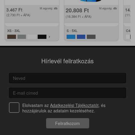
M.egység:
db
20.808
Ft
M.egység:
db
3.467
Ft
14.2
(2.730
Ft
+ ÁFA)
(11.2
(16.384
Ft
+ ÁFA)
XS - 3XL
S - 5XL
C42 -
Hírlevél feliratkozás
Elolvastam az
Adatkezelési Tájékoztatót
, és
hozzájárulok az adataim kezeléséhez.
Feliratkozom