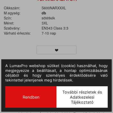
Cikkszám:
S600NARXXXL
M.egység:
db
Szín:
sötétkék
Méret:
3XL
Szabvány:
EN343 Class 3:3
Várható érkezés:
7-10 nap
TERMÉKINFORMÁCIÓ
Ez az átmeneti darab lehetővé teszi hogy könnyedén menjen a
munkából a szabadidőbe. Tele van olyan funkciókkal amelyek a
legjobb kültéri trendeket követik mint például a hónalj szellőztető
cipzárak és ívelt hajtóka. Belső mellzseb Új modell Könnyen
feliratozható Állítható formázott kapucni Tépőzáras állítható
mandzsetta Zippzáros zsebek Zsinórral állítható szegély 4 zseb
Aktív illeszkedés Vízálló és lélegző ragasztott varratokkal Hálós