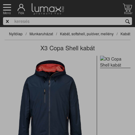
Fiók
Kosár
Menü
Nyitólap
Munkaruházat
Kabát, softshell, pulóver, mellény
Kabát, so
X3 Copa Shell kabát