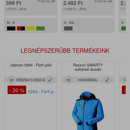
599
Ft
M.egység:
pár
2.482
Ft
M.egység:
pár
2.2
(472
Ft
+ ÁFA)
(1.954
Ft
+ ÁFA)
(1.79
M - S
S - 2XL
S - XL
LEGNÉPSZERŰBB TERMÉKEINK
Jobman 5264 - Férfi póló
Rossini SMARTY
J
softshell dzseki
65526410-6500-6
HH63806XL
- 20 %
- 