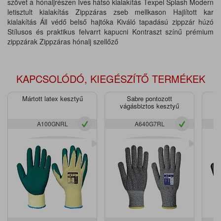
szövet a hónaljrészen Íves hátsó kialakítás Texpel Splash Modern
letisztult kialakítás Zippzáras zseb mellkason Hajlított kar
kialakítás Áll védő belső hajtóka Kiváló tapadású zippzár húzó
Stílusos és praktikus felvarrt kapucni Kontraszt színű prémium
zippzárak Zippzáras hónalj szellőző
KAPCSOLÓDÓ, KIEGÉSZÍTŐ TERMÉKEK
Mártott latex kesztyű
Sabre pontozott
vágásbiztos kesztyű
v
A100GNRL
A640G7RL