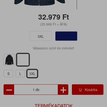
32.979
Ft
(25.968
Ft
+ ÁFA)
3XL
Válasszon színt és méretet!
S
L
3XL
Kosárba
TERMÉKADATOK