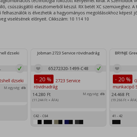
gkombinációs technológia fokozott kényelmet kínál. A szemöldök von
lló, csúszásgátló elasztomerből készül. RX betét XC szemüveghez. 
lő felhasználók is élvezhetik a hagyományos megoldásokhoz képest j
g viselésének előnyeit. Cikkszám: 10 114 10
ell dzseki
Jobman 2723 Service rövidnadrág
BRYNJE Gree
L
65272320-1499-C48
- 20 %
- 20 %
M.egység:
db
14.280
Ft
M.egység:
db
24.468
Ft
(11.244
Ft
+ ÁFA)
(19.266
Ft
+ ÁFA
C42 - C64
41 - 42