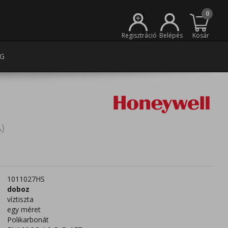
0
+
Regisztráció
Belépés
Kosár
G
)
1011027HS
doboz
víztiszta
egy méret
Polikarbonát