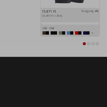
15.871
Ft
M.egység:
db
2
(12.497
Ft
+ ÁFA)
(1
C42 - C64
XS