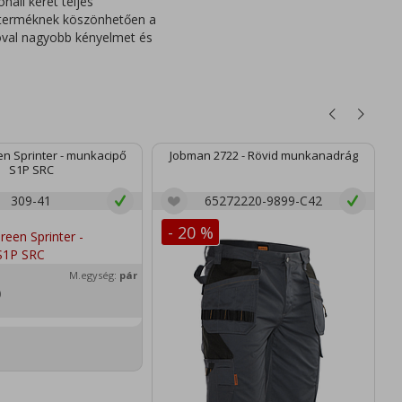
ali keret teljes
A terméknek köszönhetően a
óval nagyobb kényelmet és
n Sprinter - munkacipő
Jobman 2722 - Rövid munkanadrág
S1P SRC
309-41
65272220-9899-C42
- 20 %
M.egység:
pár
)