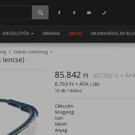
KIEGÉSZÍTŐK
MÁRKÁK
AKCIÓ
MUNKAVÉDELMI BLO
veg
Száras szemüveg
 lencse)
85.842
Ft
(67.592
+ ÁFA
Ft
6.759
Ft
+ ÁFA / db
10 db / doboz
Cikkszám:
M.egység:
Szín:
Méret:
Anyag: