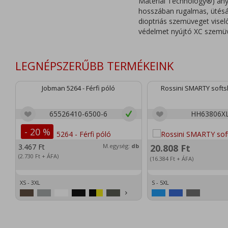
Material Technology®) anya
hosszában rugalmas, ütésá
dioptriás szemüveget vise
védelmet nyújtó XC szemüve
LEGNÉPSZERŰBB TERMÉKEINK
Jobman 5264 - Férfi póló
Rossini SMARTY softsh
65526410-6500-6
HH63806X
- 20 %
3.467
Ft
M.egység:
db
20.808
Ft
(2.730
Ft
+ ÁFA)
(16.384
Ft
+ ÁFA)
XS - 3XL
S - 5XL