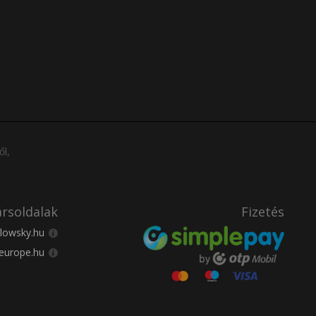
ől,
rsoldalak
Fizetés
lowsky.hu
europe.hu