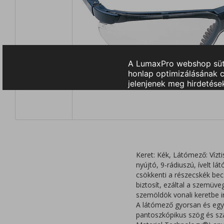
Keret: Kék, Látómező: Vízti
nyújtó, 9-rádiuszú, ívelt l
csökkenti a részecskék bec
biztosít, ezáltal a szemüv
szemöldök vonali keretbe i
A látómező gyorsan és egys
pantoszkópikus szög és szá