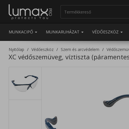
MUNKACIPŐ
MUNKARUHÁZAT
VÉDŐESZKÖZ
Nyitólap
Védőeszköz
Szem és arcvédelem
Védőszemü
XC védőszemüveg, víztiszta (páramentes