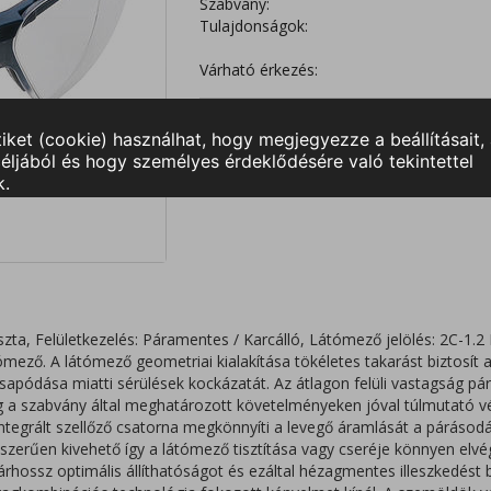
Szabvány:
Tulajdonságok:
Várható érkezés:
szta, Felületkezelés: Páramentes / Karcálló, Látómező jelölés: 2C-1.
átómező. A látómező geometriai kialakítása tökéletes takarást biztosí
sapódása miatti sérülések kockázatát. Az átlagon felüli vastagság pár
eg a szabvány által meghatározott követelményeken jóval túlmutató v
ntegrált szellőző csatorna megkönnyíti a levegő áramlását a páráso
zerűen kivehető így a látómező tisztítása vagy cseréje könnyen elvég
rhossz optimális állíthatóságot és ezáltal hézagmentes illeszkedést 