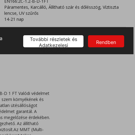
EN166:2C-1.2-B-D-1FT
Páramentes, Karcálló, Állítható szár és dőlésszög, Víztiszta
lencse, UV szűrős
14-21 nap
2 B-D 1 FT Valódi védelmet
t a szem környékének és
atlan ütésállóságot
édelmet garantál. A
dás megelőzése érdekében.
ezhető. Az állítható
biztosít.Az MMT (Multi-