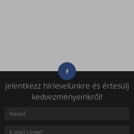
Jelentkezz hírlevelünkre és értesülj
kedvezményeinkről!