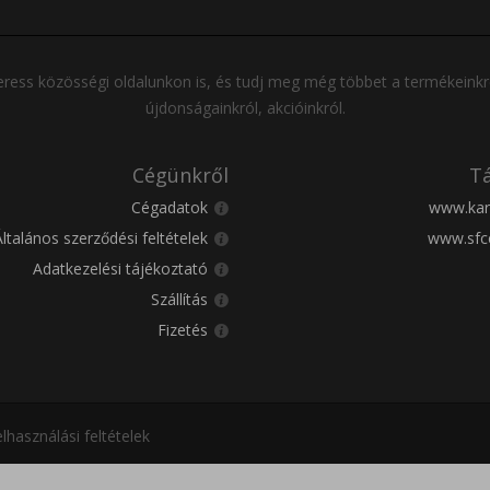
ress közösségi oldalunkon is, és tudj meg még többet a termékeinkr
újdonságainkról, akcióinkról.
Cégünkről
Tá
Cégadatok
www.kar
Általános szerződési feltételek
www.sfc
Adatkezelési tájékoztató
Szállítás
Fizetés
lhasználási feltételek