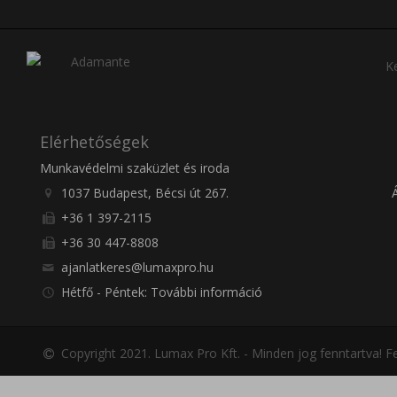
Ke
Elérhetőségek
Munkavédelmi szaküzlet és iroda
1037 Budapest, Bécsi út 267.
+36 1 397-2115
+36 30 447-8808
ajanlatkeres@lumaxpro.hu
Hétfő - Péntek: További információ
Copyright 2021. Lumax Pro Kft. - Minden jog fenntartva!
Fe