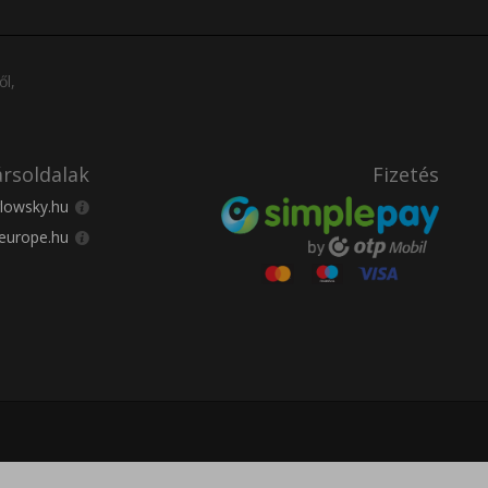
ől,
rsoldalak
Fizetés
lowsky.hu
europe.hu