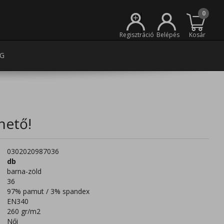
0
+
Regisztráció
Belépés
Kosár
G
hető!
0302020987036
db
barna-zöld
36
97% pamut / 3% spandex
EN340
260 gr/m2
Női