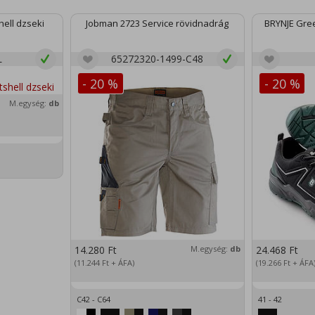
ell dzseki
Jobman 2723 Service rövidnadrág
BRYNJE Gree
L
65272320-1499-C48
- 20 %
- 20 %
M.egység:
db
14.280
Ft
M.egység:
db
24.468
Ft
(11.244
Ft
+ ÁFA)
(19.266
Ft
+ ÁFA
C42 - C64
41 - 42