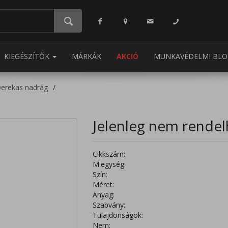
KIEGÉSZÍTŐK
MÁRKÁK
AKCIÓ
MUNKAVÉDELMI BLO
erekas nadrág
Jelenleg nem rendel
Cikkszám:
M.egység:
Szín:
Méret:
Anyag:
Szabvány:
Tulajdonságok:
Nem: