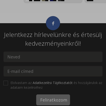
Jelentkezz hírlevelünkre és értesülj
kedvezményeinkről!
Elolvastam az
Adatkezelési Tájékoztatót
és hozzájárulok az
adataim kezeléséhez
Feliratkozom