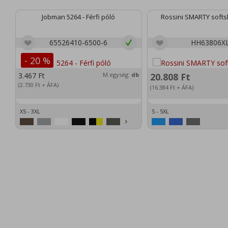
Jobman 5264 - Férfi póló
Rossini SMARTY softsh
65526410-6500-6
HH63806X
- 20 %
3.467
Ft
M.egység:
db
20.808
Ft
(2.730
Ft
+ ÁFA)
(16.384
Ft
+ ÁFA)
XS - 3XL
S - 5XL