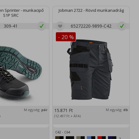
n Sprinter - munkacipő
Jobman 2722 - Rövid munkanadrág
S1P SRC
309-41
65272220-9899-C42
- 20 %
M.egység:
pár
15.871
Ft
M.egység:
db
2
)
(12.497
Ft
+ ÁFA)
(1
C42 - C64
XS