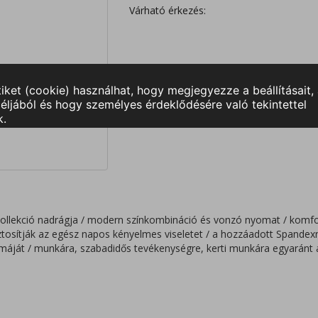
Várható érkezés:
kollekció nadrágja / modern színkombináció és vonzó nyomat / komf
ztosítják az egész napos kényelmes viseletet / a hozzáadott Spande
máját / munkára, szabadidős tevékenységre, kerti munkára egyaránt 