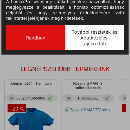
TERMÉKINFORMÁCIÓ
MÉRETTÁBLÁZAT
Női leggings rugalmas pamut- spandex anyagból single jersey
kötéssel; a nadrágszáron dekoratív minta szitatechnikával;
tökéletes illeszkedés; vonzó színkombináció, amely illeszkedik a
Yowie kollekcióba.
LEGNÉPSZERŰBB TERMÉKEINK
Jobman 5264 - Férfi póló
Rossini SMARTY
J
softshell dzseki
65526410-6500-6
HH63806XL
- 20 %
- 