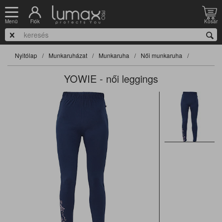
Fiók
Kosár
Menü
Nyitólap
Munkaruházat
Munkaruha
Női munkaruha
YOWIE - női leggings