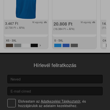
M.egység:
db
20.808
Ft
M.egység:
db
3.467
Ft
14.2
(2.730
Ft
+ ÁFA)
(11.2
(16.384
Ft
+ ÁFA)
XS - 3XL
S - 5XL
C42 -
Hírlevél feliratkozás
Elolvastam az
Adatkezelési Tájékoztatót
, és
hozzájárulok az adataim kezeléséhez.