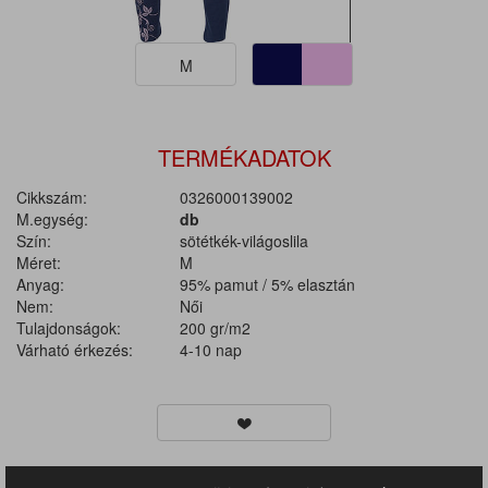
M
TERMÉKADATOK
Cikkszám:
0326000139002
M.egység:
db
Szín:
sötétkék-világoslila
Méret:
M
Anyag:
95% pamut / 5% elasztán
Nem:
Női
Tulajdonságok:
200 gr/m2
Várható érkezés:
4-10 nap