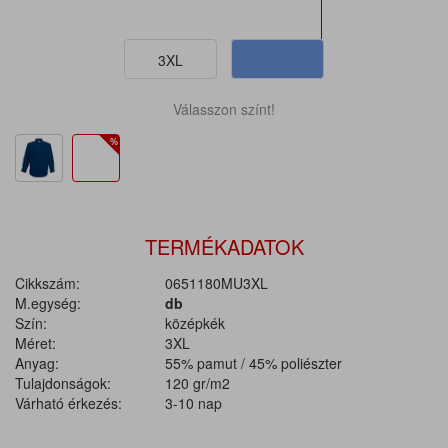
3XL
Válasszon színt!
TERMÉKADATOK
Cikkszám:
0651180MU3XL
M.egység:
db
Szín:
középkék
Méret:
3XL
Anyag:
55% pamut / 45% poliészter
Tulajdonságok:
120 gr/m2
Várható érkezés:
3-10 nap