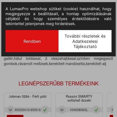
TERMÉKINFORMÁCIÓ
MÉRETTÁBLÁZAT
Anyaga: 55% pamut, 45% poliészter, 120 g/m2,könnyen
kezelhető,hosszú ujjú puplin ing,klasszikus megerősített
gallér,hátul toldással, 2 visszahajtással,színben megegyező
gombok,rávarrott mellzseb,kerekített mandzsetta,kerekített alj
LEGNÉPSZERŰBB TERMÉKEINK
Jobman 5264 - Férfi póló
Rossini SMARTY
J
softshell dzseki
65526410-6500-6
HH63806XL