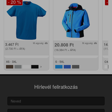
- 20 %
- 
M.egység:
db
20.808
Ft
M.egység:
db
3.467
Ft
14.2
(2.730
Ft
+ ÁFA)
(11.2
(16.384
Ft
+ ÁFA)
XS - 3XL
S - 5XL
C42 -
Hírlevél feliratkozás