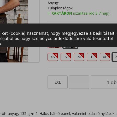
Anyag:
Tulajdonságok:
II.
RAKTÁRON
(szállítási idő 3-7 nap) :
Válasszon színt és méretet!
XS
S
M
L
XL
2
2XL
tött anyag, 135 gr/m2. Hálós hátsó panel, valamint oldalsó nyílások a