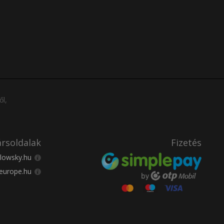
ől,
rsoldalak
Fizetés
lowsky.hu
europe.hu