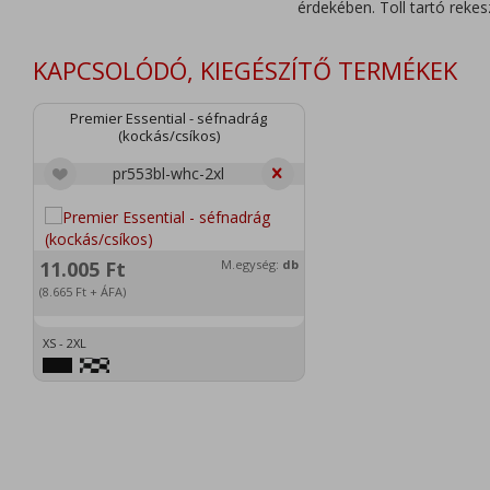
érdekében. Toll tartó reke
KAPCSOLÓDÓ, KIEGÉSZÍTŐ TERMÉKEK
Premier Essential - séfnadrág
(kockás/csíkos)
pr553bl-whc-2xl
11.005
Ft
M.egység:
db
(8.665
Ft
+ ÁFA)
XS - 2XL