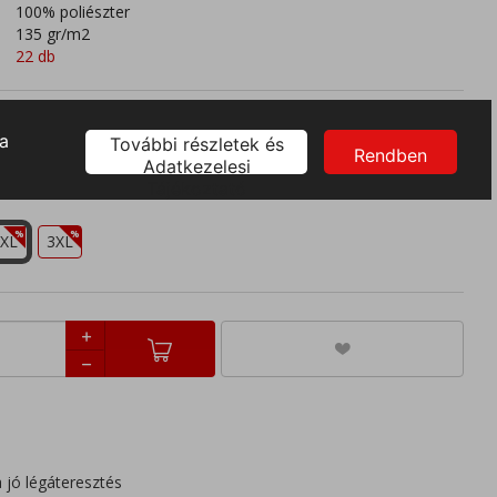
100% poliészter
135 gr/m2
22 db
XL
3XL
 jó légáteresztés