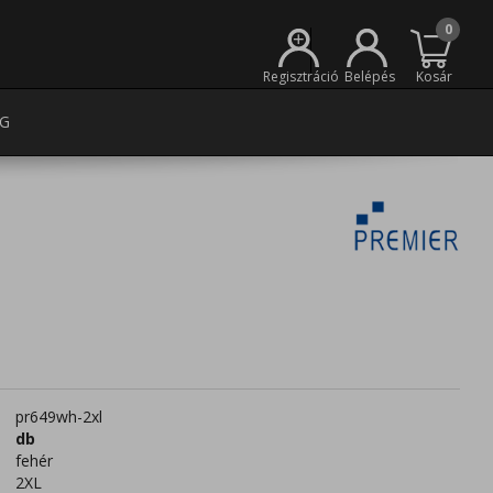
0
+
Regisztráció
Belépés
Kosár
G
pr649wh-2xl
db
fehér
2XL