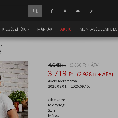
KIEGÉSZÍTŐK
MÁRKÁK
AKCIÓ
MUNKAVÉDELMI BLO
ó
4.648
(3.660
Ft
+ ÁFA)
Ft
3.719
Ft
(2.928
+ ÁFA)
Ft
Akció időtartama:
2026.08.01. - 2026.09.15.
Cikkszám:
M.egység:
Szín:
Méret: