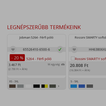
LEGNÉPSZERŰBB TERMÉKEINK
Jobman 5264 - Férfi póló
Rossini SMARTY softsh
65526410-6500-6
HH63806X
- 20 %
3.467
Ft
M.egység:
db
20.808
Ft
(2.730
Ft
+ ÁFA)
(16.384
Ft
+ ÁFA)
XS - 3XL
S - 5XL