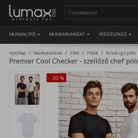
MUNKACIPŐ
MUNKARUHÁZAT
VÉDŐESZKÖZ
Nyitólap
Munkaruházat
Póló
Pólók
Rövid ujjú póló
Premier Cool Checker - szellőző chef pól
- 20
%