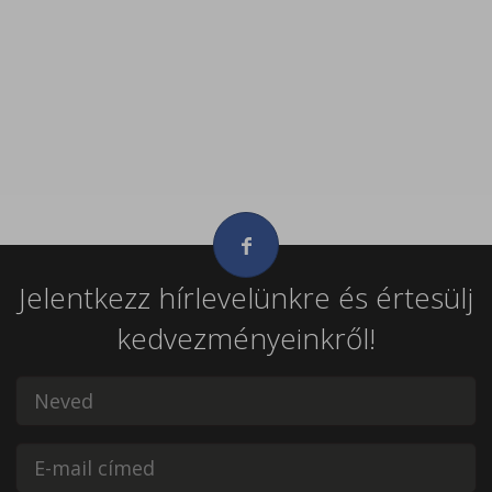
Jelentkezz hírlevelünkre és értesülj
kedvezményeinkről!