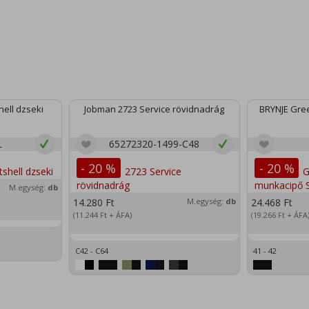
ell dzseki
Jobman 2723 Service rövidnadrág
BRYNJE Gree
L
65272320-1499-C48
- 20 %
- 20 %
M.egység:
db
14.280
Ft
M.egység:
db
24.468
Ft
(11.244
Ft
+ ÁFA)
(19.266
Ft
+ ÁFA
C42 - C64
41 - 42