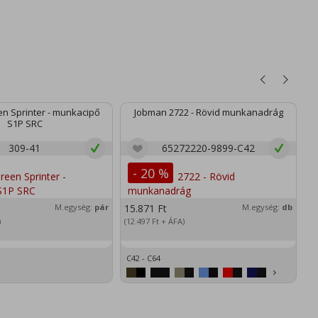
n Sprinter - munkacipő
Jobman 2722 - Rövid munkanadrág
S1P SRC
309-41
65272220-9899-C42
- 20 %
M.egység:
pár
15.871
Ft
M.egység:
db
)
(12.497
Ft
+ ÁFA)
C42 - C64