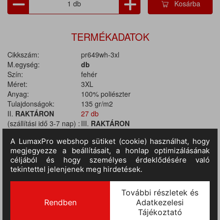
Kosárba
TERMÉKADATOK
Cikkszám:
pr649wh-3xl
M.egység:
db
Szín:
fehér
Méret:
3XL
Anyag:
100% poliészter
Tulajdonságok:
135 gr/m2
II.
RAKTÁRON
27 db
(szállítási idő 3-7 nap) :
III.
RAKTÁRON
(szállítási idő 9-14 nap)
:
36 db