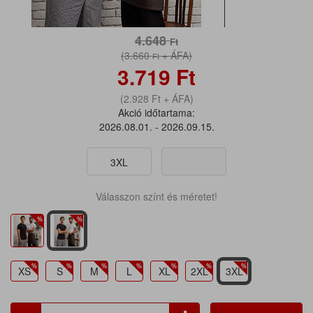
4.648
Ft
(3.660
+ ÁFA)
Ft
3.719
Ft
(2.928
Ft
+ ÁFA)
Akció időtartama:
2026.08.01. - 2026.09.15.
3XL
Válasszon színt és méretet!
XS
S
M
L
XL
2XL
3XL