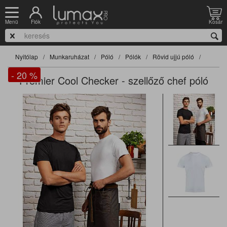
Fiók
Kosár
Menü
Nyitólap
Munkaruházat
Póló
Pólók
Rövid ujjú póló
- 20
%
Premier Cool Checker - szellőző chef póló