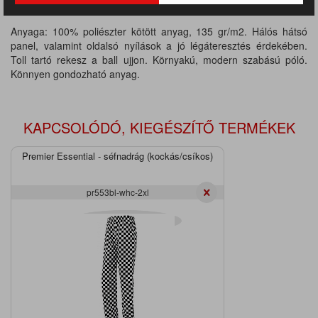
TERMÉKINFORMÁCIÓ
Anyaga: 100% poliészter kötött anyag, 135 gr/m2. Hálós hátsó
panel, valamint oldalsó nyílások a jó légáteresztés érdekében.
Toll tartó rekesz a ball ujjon. Környakú, modern szabású póló.
Könnyen gondozható anyag.
KAPCSOLÓDÓ, KIEGÉSZÍTŐ TERMÉKEK
Premier Essential - séfnadrág (kockás/csíkos)
pr553bl-whc-2xl