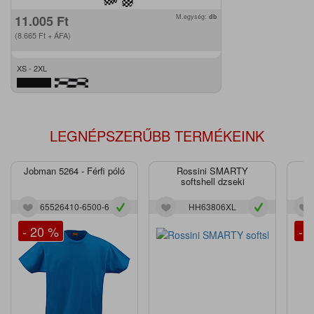
11.005
Ft
M.egység:
db
(8.665
Ft
+ ÁFA)
XS - 2XL
LEGNÉPSZERŰBB TERMÉKEINK
Jobman 5264 - Férfi póló
Rossini SMARTY
J
softshell dzseki
65526410-6500-6
HH63806XL
- 20 %
- 