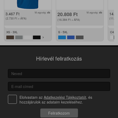
M.egység:
db
20.808
Ft
M.egység:
db
3.467
Ft
14.2
(2.730
Ft
+ ÁFA)
(11.2
(16.384
Ft
+ ÁFA)
XS - 3XL
S - 5XL
C42 -
Hírlevél feliratkozás
Elolvastam az
Adatkezelési Tájékoztatót
, és
hozzájárulok az adataim kezeléséhez.
Feliratkozom