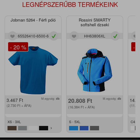
LEGNÉPSZERŰBB TERMÉKEINK
Jobman 5264 - Férfi póló
Rossini SMARTY
J
softshell dzseki
65526410-6500-6
HH63806XL
- 20 %
- 
M.egység:
db
20.808
Ft
M.egység:
db
3.467
Ft
14.2
(2.730
Ft
+ ÁFA)
(11.2
(16.384
Ft
+ ÁFA)
XS - 3XL
S - 5XL
C42 -