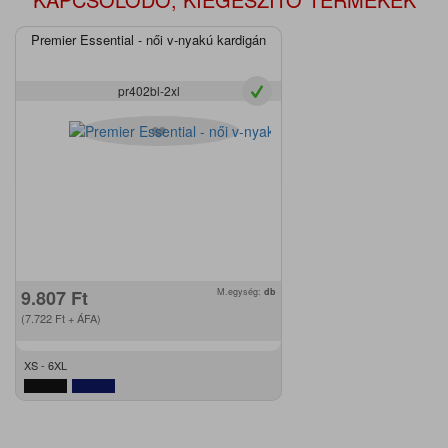
Premier Essential - női v-nyakú kardigán
pr402bl-2xl
9.807
Ft
M.egység:
db
(7.722
Ft
+ ÁFA)
XS - 6XL