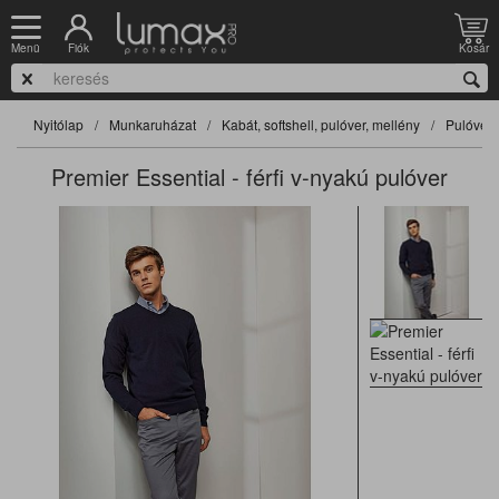
Fiók
Kosár
Menü
Nyitólap
Munkaruházat
Kabát, softshell, pulóver, mellény
Pulóver
Premier Essential - férfi v-nyakú pulóver