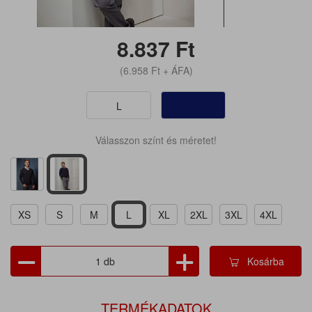
8.837
Ft
(6.958
Ft
+ ÁFA)
L
Válasszon színt és méretet!
XS
S
M
L
XL
2XL
3XL
4XL
Kosárba
TERMÉKADATOK