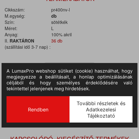
Cikkszám:
pr400nv-l
M.egység:
db
Szín:
sötétkék
Méret:
L
Anyag:
100% akril
II.
RAKTÁRON
36 db
(szállítási idő 3-7 nap) :
TERMÉKINFORMÁCIÓ
Anyaga: 100% akril, kötött anyag. Bordás szegély a nyak körül és
a madzsettánál. V-nyakú kialakítás. Finom kötött anyag, könnyen
gondozható anyag.
KAPCSOLÓDÓ, KIEGÉSZÍTŐ TERMÉKEK