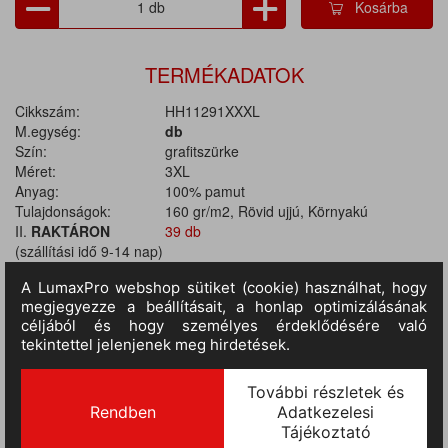
Kosárba
TERMÉKADATOK
Cikkszám:
HH11291XXXL
M.egység:
db
Szín:
grafitszürke
Méret:
3XL
Anyag:
100% pamut
Tulajdonságok:
160 gr/m2, Rövid ujjú, Környakú
II.
RAKTÁRON
39 db
(szállítási idő 9-14 nap)
:
TERMÉKINFORMÁCIÓ