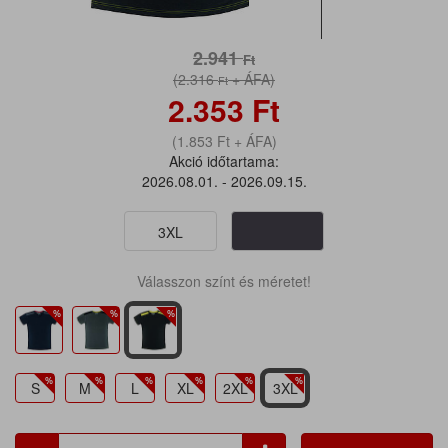
2.941
Ft
(2.316
+ ÁFA)
Ft
2.353
Ft
(1.853
Ft
+ ÁFA)
Akció időtartama:
2026.08.01. - 2026.09.15.
3XL
Válasszon színt és méretet!
S
M
L
XL
2XL
3XL