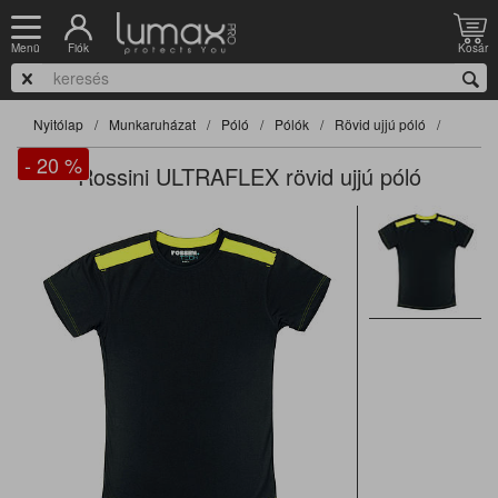
Fiók
Kosár
Menü
Nyitólap
Munkaruházat
Póló
Pólók
Rövid ujjú póló
- 20
%
Rossini ULTRAFLEX rövid ujjú póló