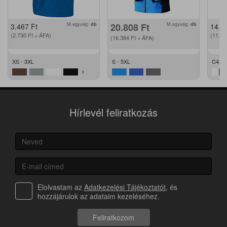
M.egység:
db
20.808
Ft
M.egység:
db
3.467
Ft
14.2
(2.730
Ft
+ ÁFA)
(11.2
(16.384
Ft
+ ÁFA)
XS - 3XL
S - 5XL
C42 -
Hírlevél feliratkozás
Elolvastam az
Adatkezelési Tájékoztatót
, és
hozzájárulok az adataim kezeléséhez.
Feliratkozom