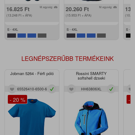
16.825
Ft
M.egység:
db
20.260
Ft
M.egység:
db
13.
(13.248
Ft
+ ÁFA)
(15.953
Ft
+ ÁFA)
(10.3
S - 4XL
S - 4XL
S - 4
LEGNÉPSZERŰBB TERMÉKEINK
Jobman 5264 - Férfi póló
Rossini SMARTY
J
softshell dzseki
65526410-6500-6
HH63806XL
- 20 %
- 