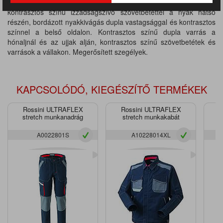
Anyaga: 100% pamut, anyagvastagság 160 g/m2. Rövid ujjú póló
kontrasztos színű izzadságszívó szövetbetéttel a nyak hátsó
részén, bordázott nyakkivágás dupla vastagsággal és kontrasztos
színnel a belső oldalon. Kontrasztos színű dupla varrás a
hónaljnál és az ujjak alján, kontrasztos színű szövetbetétek és
varrások a vállakon. Megerősített szegélyek.
KAPCSOLÓDÓ, KIEGÉSZÍTŐ TERMÉKEK
Rossini ULTRAFLEX
Rossini ULTRAFLEX
R
stretch munkanadrág
stretch munkakabát
A0022801S
A10228014XL