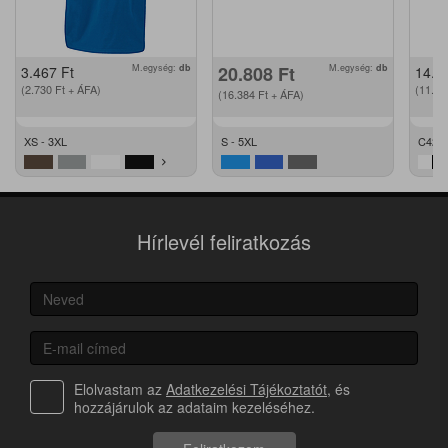
M.egység:
db
20.808
Ft
M.egység:
db
3.467
Ft
14.2
(2.730
Ft
+ ÁFA)
(11.2
(16.384
Ft
+ ÁFA)
XS - 3XL
S - 5XL
C42 -
Hírlevél feliratkozás
Elolvastam az
Adatkezelési Tájékoztatót
, és
hozzájárulok az adataim kezeléséhez.