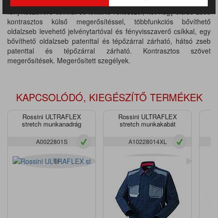
és tépőzárral. Dupla mellzseb, az egyik cipzárral, a másik
fényvisszaverő csíkkal és tolltartó rekesszel, két nagy elülső zseb
kontrasztos külső megerősítéssel, többfunkciós bővíthető
oldalzseb levehető jelvénytartóval és fényvisszaverő csíkkal, egy
bővíthető oldalzseb patenttal és tépőzárral zárható, hátsó zseb
patenttal és tépőzárral zárható. Kontrasztos szövet
megerősítések. Megerősített szegélyek.
KAPCSOLÓDÓ, KIEGÉSZÍTŐ TERMÉKEK
Rossini ULTRAFLEX
Rossini ULTRAFLEX
Ro
stretch munkanadrág
stretch munkakabát
A0022801S
A10228014XL