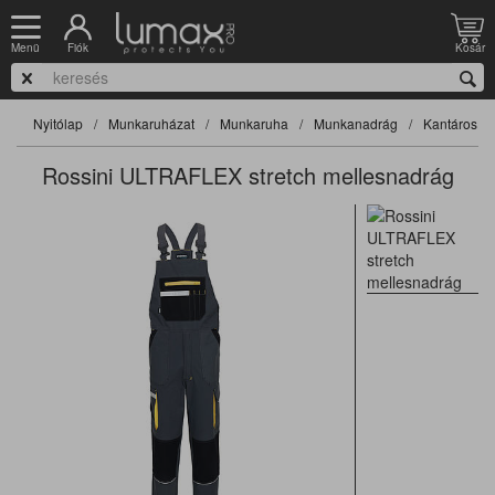
Fiók
Kosár
Menü
Nyitólap
Munkaruházat
Munkaruha
Munkanadrág
Kantáros n
Rossini ULTRAFLEX stretch mellesnadrág