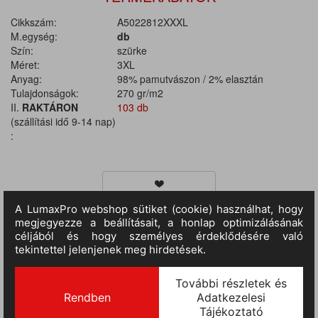
Cikkszám:
A5022812XXXL
M.egység:
db
Szín:
szürke
Méret:
3XL
Anyag:
98% pamutvászon / 2% elasztán
Tulajdonságok:
270 gr/m2
II.
RAKTÁRON
103 db
(szállítási idő 9-14 nap)
:
TERMÉKINFORMÁCIÓ
Anyaga: 98% pamutvászon / 2% elasztán, anyagvastagság 270
g/m2. Egész évszakban használható rugalamas (Stretch) vászon
mellesnadrág, nagyméretű vesevédő, elasztikus kantárok,
automata záródású csatokkal. Kényelmes oldalsó nyílás cipzárral