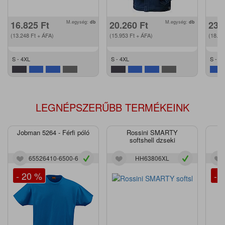
16.825
Ft
M.egység:
db
20.260
Ft
M.egység:
db
23.
(13.248
Ft
+ ÁFA)
(15.953
Ft
+ ÁFA)
(18.4
S - 4XL
S - 4XL
S - 2
LEGNÉPSZERŰBB TERMÉKEINK
Jobman 5264 - Férfi póló
Rossini SMARTY
J
softshell dzseki
65526410-6500-6
HH63806XL
- 20 %
- 