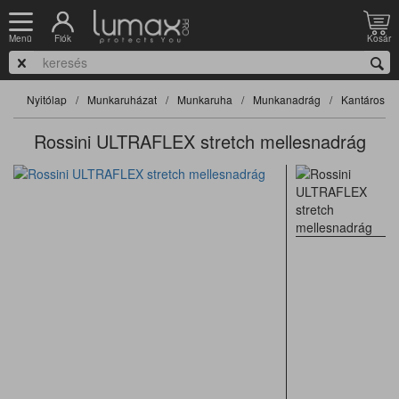
Fiók
Kosár
Menü
Nyitólap
Munkaruházat
Munkaruha
Munkanadrág
Kantáros n
Rossini ULTRAFLEX stretch mellesnadrág