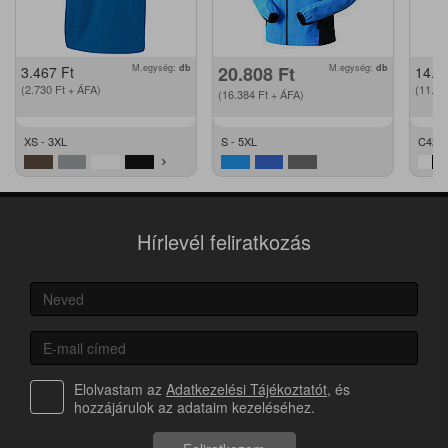
M.egység:
db
20.808
Ft
M.egység:
db
3.467
Ft
14.2
(2.730
Ft
+ ÁFA)
(11.2
(16.384
Ft
+ ÁFA)
XS - 3XL
S - 5XL
C42 -
Hírlevél feliratkozás
Elolvastam az
Adatkezelési Tájékoztatót
, és
hozzájárulok az adataim kezeléséhez.