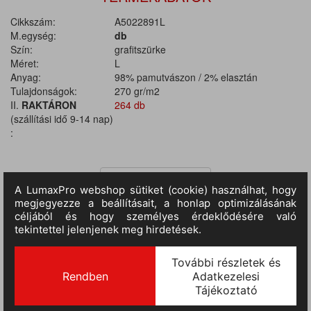
Cikkszám:
A5022891L
M.egység:
db
Szín:
grafitszürke
Méret:
L
Anyag:
98% pamutvászon / 2% elasztán
Tulajdonságok:
270 gr/m2
II.
RAKTÁRON
264 db
(szállítási idő 9-14 nap)
:
TERMÉKINFORMÁCIÓ
Anyaga: 98% pamutvászon / 2% elasztán, anyagvastagság 270
g/m2. Egész évszakban használható rugalamas (Stretch) vászon
mellesnadrág, nagyméretű vesevédő, elasztikus kantárok,
automata záródású csatokkal. Kényelmes oldalsó nyílás cipzárral