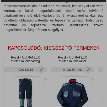
és tépőzárral. Dupla mellzseb, az egyik cipzárral, a másik
fényvisszaverő csíkkal és tolltartó rekesszel, két nagy elülső zseb
kontrasztos külső megerősítéssel, többfunkciós bővíthető
oldalzseb levehető jelvénytartóval és fényvisszaverő csíkkal, egy
bővíthető oldalzseb patenttal és tépőzárral zárható, hátsó zseb
patenttal és tépőzárral zárható. Kontrasztos szövet
megerősítések. Megerősített szegélyek.
KAPCSOLÓDÓ, KIEGÉSZÍTŐ TERMÉKEK
Rossini ULTRAFLEX
Rossini ULTRAFLEX
Ro
stretch munkanadrág
stretch munkakabát
A0022801S
A10228014XL