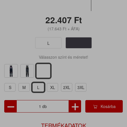
22.407
Ft
(17.643
Ft
+ ÁFA)
L
Válasszon színt és méretet!
S
M
L
XL
2XL
3XL
Kosárba
TERMÉKADATOK