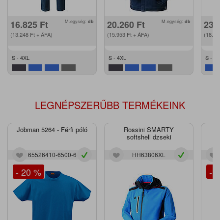
16.825
Ft
M.egység:
db
20.260
Ft
M.egység:
db
23.
(13.248
Ft
+ ÁFA)
(15.953
Ft
+ ÁFA)
(18.4
S - 4XL
S - 4XL
S - 2
LEGNÉPSZERŰBB TERMÉKEINK
Jobman 5264 - Férfi póló
Rossini SMARTY
J
softshell dzseki
65526410-6500-6
HH63806XL
- 20 %
- 