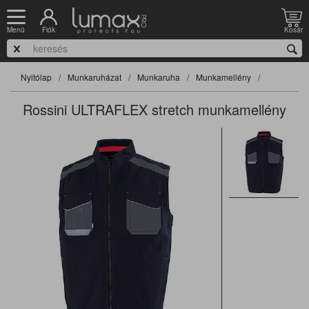
Fiók
Kosár
Menü
Nyitólap
Munkaruházat
Munkaruha
Munkamellény
Rossini ULTRAFLEX stretch munkamellény