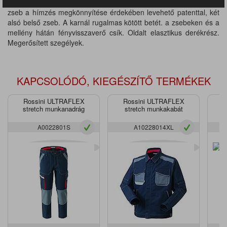
tolltartó rekesszel, tépőzárral zárva. A mellkas bal oldalán egy
zseb a hímzés megkönnyítése érdekében levehető patenttal, két
alsó belső zseb. A karnál rugalmas kötött betét. a zsebeken és a
mellény hátán fényvisszaverő csík. Oldalt elasztikus derékrész.
Megerősített szegélyek.
KAPCSOLÓDÓ, KIEGÉSZÍTŐ TERMÉKEK
Rossini ULTRAFLEX
Rossini ULTRAFLEX
Ro
stretch munkanadrág
stretch munkakabát
A0022801S
A10228014XL