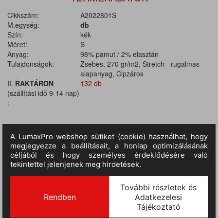
Cikkszám:
A2022801S
M.egység:
db
Szín:
kék
Méret:
S
Anyag:
98% pamut / 2% elasztán
Tulajdonságok:
Zsebes, 270 gr/m2, Stretch - rugalmas
alapanyag, Cipzáros
II.
RAKTÁRON
132 db
(szállítási idő 9-14 nap)
:
TERMÉKINFORMÁCIÓ
Anyaga: 98% pamutvászon / 2% elasztán, anyagvastagság 270
g/m2. Munkamellény rugalmas (Stretch) anyagból, középső
cipzárral. A mellkas jobb oldalán egy zseb fényvisszaverő betéttel,