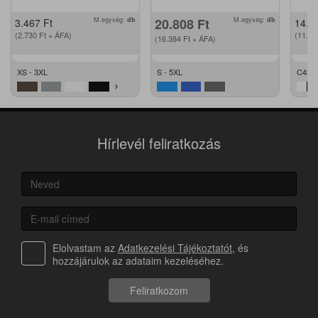
M.egység:
db
20.808
Ft
M.egység:
db
3.467
Ft
14.2
(2.730
Ft
+ ÁFA)
(11.2
(16.384
Ft
+ ÁFA)
XS - 3XL
S - 5XL
C42 -
Hírlevél feliratkozás
Elolvastam az
Adatkezelési Tájékoztatót
, és
hozzájárulok az adataim kezeléséhez.
Feliratkozom