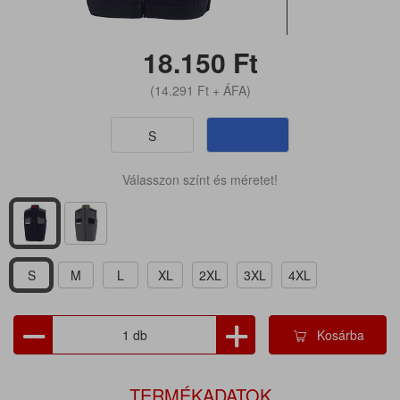
18.150
Ft
(14.291
Ft
+ ÁFA)
S
Válasszon színt és méretet!
S
M
L
XL
2XL
3XL
4XL
Kosárba
TERMÉKADATOK