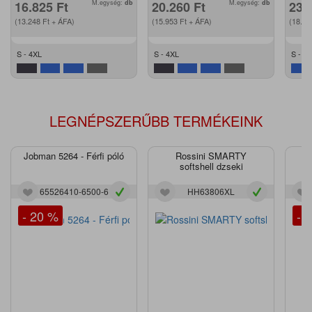
16.825
Ft
M.egység:
db
20.260
Ft
M.egység:
db
23.
(13.248
Ft
+ ÁFA)
(15.953
Ft
+ ÁFA)
(18.4
S - 4XL
S - 4XL
S - 2
LEGNÉPSZERŰBB TERMÉKEINK
Jobman 5264 - Férfi póló
Rossini SMARTY
J
softshell dzseki
65526410-6500-6
HH63806XL
- 20 %
- 