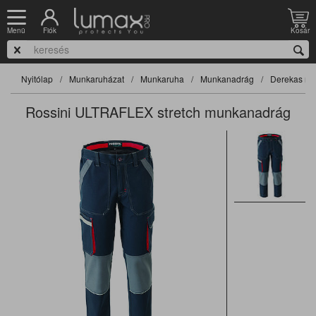
Fiók
Kosár
Menü
Nyitólap
Munkaruházat
Munkaruha
Munkanadrág
Derekas na
Rossini ULTRAFLEX stretch munkanadrág