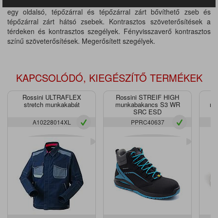
zseb, többfunkciós, bővíthető oldalzseb fényvisszaverő csíkkal,
egy oldalsó, tépőzárral és tépőzárral zárt bővíthető zseb és
tépőzárral zárt hátsó zsebek. Kontrasztos szöveterősítések a
térdeken és kontrasztos szegélyek. Fényvisszaverő kontrasztos
színű szöveterősítések. Megerősített szegélyek.
KAPCSOLÓDÓ, KIEGÉSZÍTŐ TERMÉKEK
Rossini ULTRAFLEX
Rossini STREIF HIGH
R
stretch munkakabát
munkabakancs S3 WR
mu
SRC ESD
A10228014XL
PPRC40637