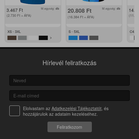
M.egység:
db
20.808
Ft
M.egység:
db
3.467
Ft
14.2
(2.730
Ft
+ ÁFA)
(11.2
(16.384
Ft
+ ÁFA)
XS - 3XL
S - 5XL
C42 -
Hírlevél feliratkozás
Elolvastam az
Adatkezelési Tájékoztatót
, és
hozzájárulok az adataim kezeléséhez.
Feliratkozom