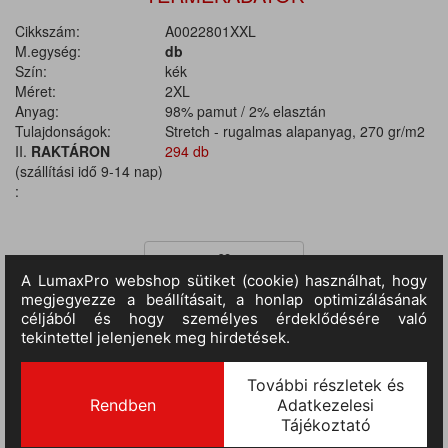
Cikkszám:
A0022801XXL
M.egység:
db
Szín:
kék
Méret:
2XL
Anyag:
98% pamut / 2% elasztán
Tulajdonságok:
Stretch - rugalmas alapanyag, 270 gr/m2
II.
RAKTÁRON
294 db
(szállítási idő 9-14 nap)
:
TERMÉKINFORMÁCIÓ
Anyaga: 98% pamutvászon / 2% elasztán. Anyagvastagság: 270
g/m2. Egész évben használható munkanadrág rugalmas (stretch)
anyagból, elasztikus oldalsó derékrésszel és övhurkokkal. Két
nagyméretű, kontrasztos külső megerősítéssel ellátott elülső