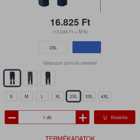
16.825
Ft
(13.248
Ft
+ ÁFA)
2XL
Válasszon színt és méretet!
S
M
L
XL
2XL
3XL
4XL
Kosárba
TERMÉKADATOK