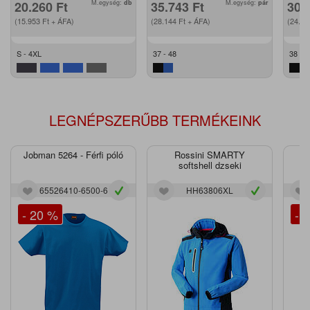
20.260
Ft
M.egység:
db
35.743
Ft
M.egység:
pár
30.
(15.953
Ft
+ ÁFA)
(28.144
Ft
+ ÁFA)
(24.2
S - 4XL
37 - 48
38 - 4
LEGNÉPSZERŰBB TERMÉKEINK
Jobman 5264 - Férfi póló
Rossini SMARTY
J
softshell dzseki
65526410-6500-6
HH63806XL
- 20 %
- 