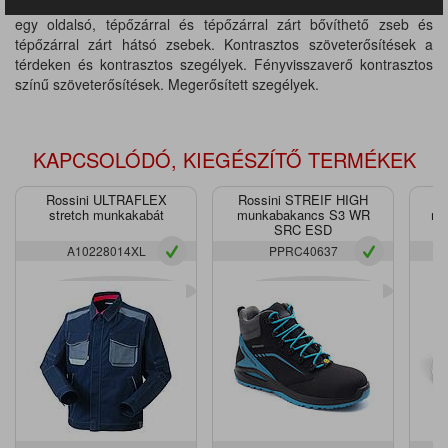
zseb, többfunkciós, bővíthető oldalzseb fényvisszaverő csíkkal,
egy oldalsó, tépőzárral és tépőzárral zárt bővíthető zseb és
tépőzárral zárt hátsó zsebek. Kontrasztos szöveterősítések a
térdeken és kontrasztos szegélyek. Fényvisszaverő kontrasztos
színű szöveterősítések. Megerősített szegélyek.
KAPCSOLÓDÓ, KIEGÉSZÍTŐ TERMÉKEK
Rossini ULTRAFLEX
Rossini STREIF HIGH
R
stretch munkakabát
munkabakancs S3 WR
mu
SRC ESD
A10228014XL
PPRC40637