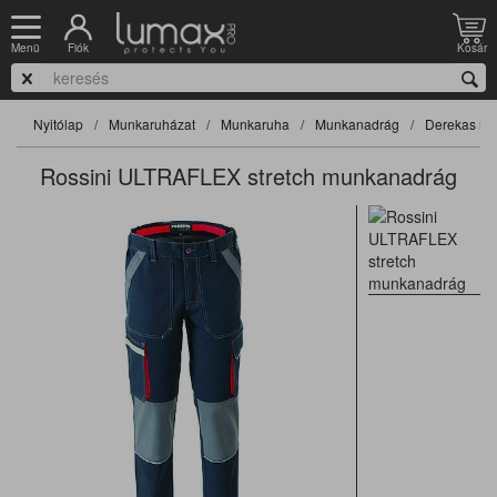
Fiók
Kosár
Menü
Nyitólap
Munkaruházat
Munkaruha
Munkanadrág
Derekas na
Rossini ULTRAFLEX stretch munkanadrág