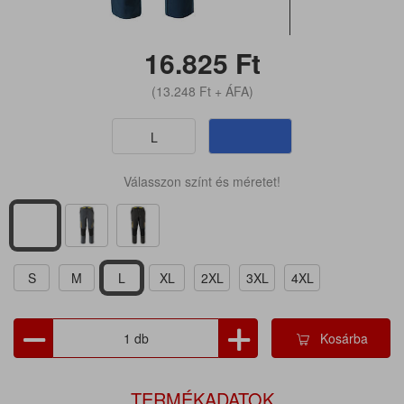
16.825
Ft
(13.248
Ft
+ ÁFA)
L
Válasszon színt és méretet!
S
M
L
XL
2XL
3XL
4XL
Kosárba
TERMÉKADATOK