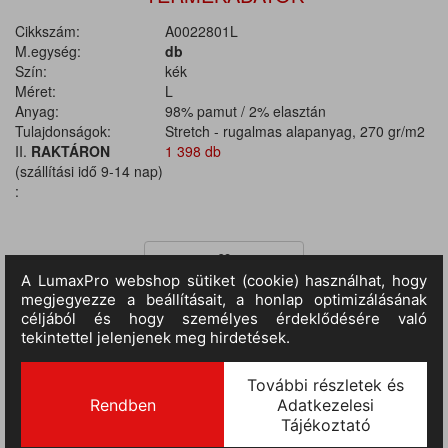
Cikkszám:
A0022801L
M.egység:
db
Szín:
kék
Méret:
L
Anyag:
98% pamut / 2% elasztán
Tulajdonságok:
Stretch - rugalmas alapanyag, 270 gr/m2
II.
RAKTÁRON
1 398 db
(szállítási idő 9-14 nap)
:
TERMÉKINFORMÁCIÓ
Anyaga: 98% pamutvászon / 2% elasztán. Anyagvastagság: 270
g/m2. Egész évben használható munkanadrág rugalmas (stretch)
anyagból, elasztikus oldalsó derékrésszel és övhurkokkal. Két
nagyméretű, kontrasztos külső megerősítéssel ellátott elülső