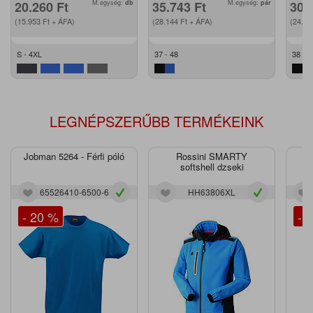
20.260
Ft
M.egység:
db
35.743
Ft
M.egység:
pár
30.
(15.953
Ft
+ ÁFA)
(28.144
Ft
+ ÁFA)
(24.2
S - 4XL
37 - 48
38 - 4
LEGNÉPSZERŰBB TERMÉKEINK
Jobman 5264 - Férfi póló
Rossini SMARTY
J
softshell dzseki
65526410-6500-6
HH63806XL
- 20 %
- 