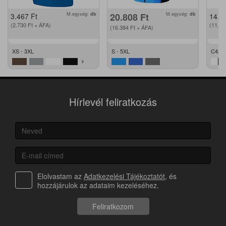
M.egység:
db
20.808
Ft
M.egység:
db
3.467
Ft
14.2
(2.730
Ft
+ ÁFA)
(11.2
(16.384
Ft
+ ÁFA)
XS - 3XL
S - 5XL
C42 -
Hírlevél feliratkozás
Elolvastam az
Adatkezelési Tájékoztatót
, és
hozzájárulok az adataim kezeléséhez.
Feliratkozom