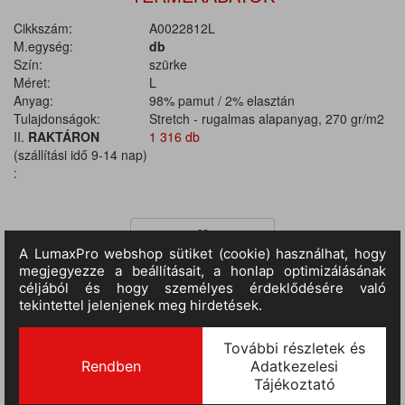
Cikkszám:
A0022812L
M.egység:
db
Szín:
szürke
Méret:
L
Anyag:
98% pamut / 2% elasztán
Tulajdonságok:
Stretch - rugalmas alapanyag, 270 gr/m2
II.
RAKTÁRON
1 316 db
(szállítási idő 9-14 nap)
:
TERMÉKINFORMÁCIÓ
Anyaga: 98% pamutvászon / 2% elasztán. Anyagvastagság: 270
g/m2. Egész évben használható munkanadrág rugalmas (stretch)
anyagból, elasztikus oldalsó derékrésszel és övhurkokkal. Két
nagyméretű, kontrasztos külső megerősítéssel ellátott elülső