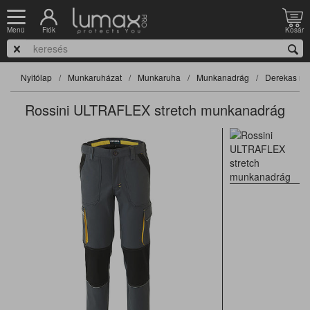
Fiók
Kosár
Menü
Nyitólap
Munkaruházat
Munkaruha
Munkanadrág
Derekas na
Rossini ULTRAFLEX stretch munkanadrág