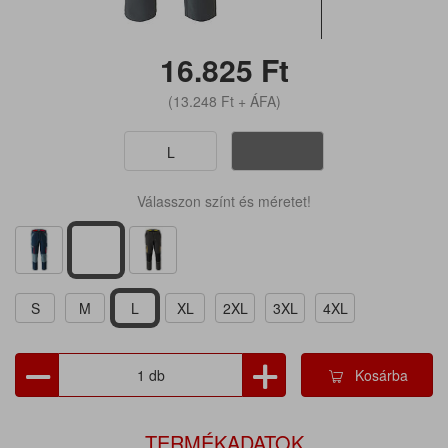
16.825
Ft
(13.248
Ft
+ ÁFA)
L
Válasszon színt és méretet!
S
M
L
XL
2XL
3XL
4XL
Kosárba
TERMÉKADATOK