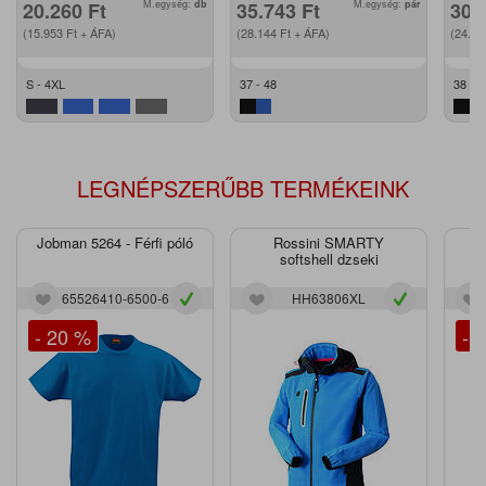
20.260
Ft
M.egység:
db
35.743
Ft
M.egység:
pár
30.
(15.953
Ft
+ ÁFA)
(28.144
Ft
+ ÁFA)
(24.2
S - 4XL
37 - 48
38 - 4
LEGNÉPSZERŰBB TERMÉKEINK
Jobman 5264 - Férfi póló
Rossini SMARTY
J
softshell dzseki
65526410-6500-6
HH63806XL
- 20 %
- 