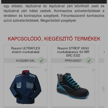
zseb, többfunkciós, bővíthető oldalzseb fényvisszaverő csíkkal,
egy oldalsó, tépőzárral és tépőzárral zárt bővíthető zseb és
tépőzárral zárt hátsó zsebek. Kontrasztos szöveterősítések a
térdeken és kontrasztos szegélyek. Fényvisszaverő kontrasztos
színű szöveterősítések. Megerősített szegélyek.
KAPCSOLÓDÓ, KIEGÉSZÍTŐ TERMÉKEK
Rossini ULTRAFLEX
Rossini STREIF HIGH
R
stretch munkakabát
munkabakancs S3 WR
mu
SRC ESD
A10228014XL
PPRC40637