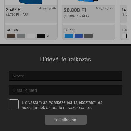
M.egység:
db
20.808
Ft
M.egység:
db
3.467
Ft
14.2
(2.730
Ft
+ ÁFA)
(11.2
(16.384
Ft
+ ÁFA)
XS - 3XL
S - 5XL
C42 -
Hírlevél feliratkozás
Elolvastam az
Adatkezelési Tájékoztatót
, és
hozzájárulok az adataim kezeléséhez.
Feliratkozom