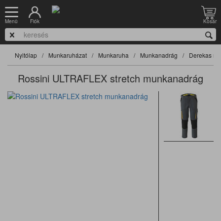
Fiók
Kosár
Menü
Nyitólap
Munkaruházat
Munkaruha
Munkanadrág
Derekas na
Rossini ULTRAFLEX stretch munkanadrág