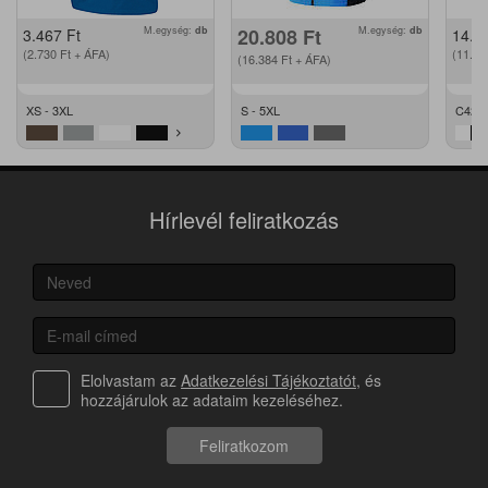
M.egység:
db
20.808
Ft
M.egység:
db
3.467
Ft
14.2
(2.730
Ft
+ ÁFA)
(11.2
(16.384
Ft
+ ÁFA)
XS - 3XL
S - 5XL
C42 -
Hírlevél feliratkozás
Elolvastam az
Adatkezelési Tájékoztatót
, és
hozzájárulok az adataim kezeléséhez.
Feliratkozom