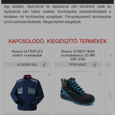
zseb, többfunkciós, bővíthető oldalzseb fényvisszaverő csíkkal,
egy oldalsó, tépőzárral és tépőzárral zárt bővíthető zseb és
tépőzárral zárt hátsó zsebek. Kontrasztos szöveterősítések a
térdeken és kontrasztos szegélyek. Fényvisszaverő kontrasztos
színű szöveterősítések. Megerősített szegélyek.
KAPCSOLÓDÓ, KIEGÉSZÍTŐ TERMÉKEK
Rossini ULTRAFLEX
Rossini STREIF HIGH
R
stretch munkakabát
munkabakancs S3 WR
mu
SRC ESD
A10228014XL
PPRC40637