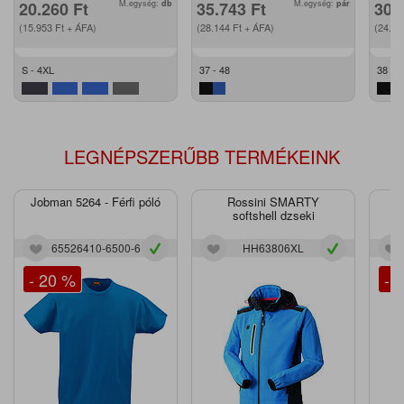
20.260
Ft
M.egység:
db
35.743
Ft
M.egység:
pár
30.
(15.953
Ft
+ ÁFA)
(28.144
Ft
+ ÁFA)
(24.2
S - 4XL
37 - 48
38 - 4
LEGNÉPSZERŰBB TERMÉKEINK
Jobman 5264 - Férfi póló
Rossini SMARTY
J
softshell dzseki
65526410-6500-6
HH63806XL
- 20 %
- 