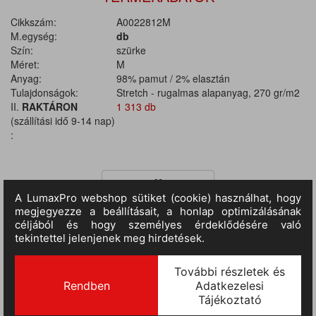
Cikkszám:
A0022812M
M.egység:
db
Szín:
szürke
Méret:
M
Anyag:
98% pamut / 2% elasztán
Tulajdonságok:
Stretch - rugalmas alapanyag, 270 gr/m2
II.
RAKTÁRON
1 313 db
(szállítási idő 9-14 nap)
:
TERMÉKINFORMÁCIÓ
Anyaga: 98% pamutvászon / 2% elasztán. Anyagvastagság: 270
g/m2. Egész évben használható munkanadrág rugalmas (stretch)
anyagból, elasztikus oldalsó derékrésszel és övhurkokkal. Két
nagyméretű, kontrasztos külső megerősítéssel ellátott elülső