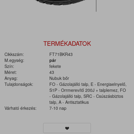
TERMÉKADATOK
Cikkszám:
FT71BKR43
M.egység:
pár
Szín:
fekete
Méret:
43
Anyag:
Nubuk bőr
Tulajdonságok:
FO - Gázolajálló talp, E - Energiaelnyelő,
S1P - Orrmerevítő 200J + talplemez, FO
- Gázolajálló talp, SRC - Csúszásbiztos
talp, A - Antisztatikus
Várható érkezés:
7-10 nap