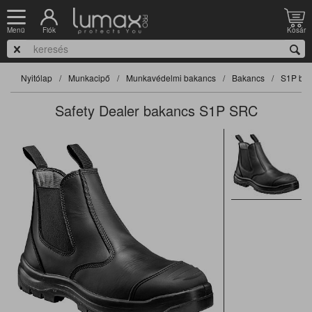
Fiók
Kosár
Menü
Nyitólap
Munkacipő
Munkavédelmi bakancs
Bakancs
S1P ba
Safety Dealer bakancs S1P SRC