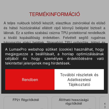
TERMÉKINFORMÁCIÓ
A teljes nukbuck bőrből készült, elasztikus zsinórokkal és elülső
és hátsó húzózárakkal ellátott cipő könnyű belépést biztosít a
lábnak. Ez a széles szabású csizma TPU protektorral rendelkezik
a kiváló kopásállóság érdekében. Felvételt segítő rugalmas
háromszög alakú betétek. Strapabíró TPU orrborítás. Hátsó és
elülső húzófül a felvétel megkönnyítése érdekében. Acél
orrmerevítő. Talpátszúrás elleni acél talplemez. Barkabőr
felsőrész. Antisztatikus lábbeli. Energiaelnyelő sarok. SRC -
Csúszásgátló külső talp a kerámia- és acélfelületeken való
csúszás és botlás megelőzésére. Üzemanyag- és olajálló talp.
Kétrétegű talpszerkezet. Szélesített fazon.
KAPCSOLÓDÓ, KIEGÉSZÍTŐ TERMÉKEK
FP21 Rögzítőkötél
Állítható hosszúságú
rögzítőkötél
ene
hev