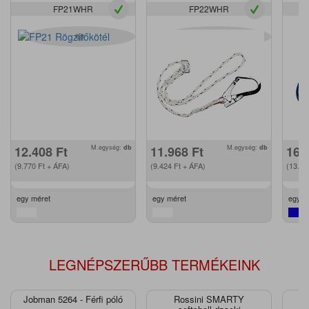
FP21WHR
FP22WHR
12.408
Ft
M.egység:
db
11.968
Ft
M.egység:
db
16.
(9.770
Ft
+ ÁFA)
(9.424
Ft
+ ÁFA)
(13.2
egy méret
egy méret
egy m
LEGNÉPSZERŰBB TERMÉKEINK
Jobman 5264 - Férfi póló
Rossini SMARTY
J