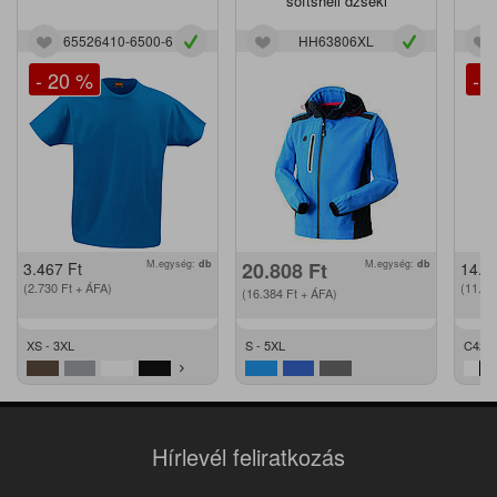
softshell dzseki
65526410-6500-6
HH63806XL
- 20 %
- 
M.egység:
db
20.808
Ft
M.egység:
db
3.467
Ft
14.2
(2.730
Ft
+ ÁFA)
(11.2
(16.384
Ft
+ ÁFA)
XS - 3XL
S - 5XL
C42 -
Hírlevél feliratkozás