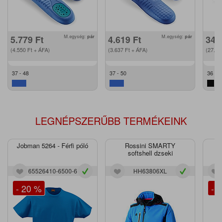
5.779
Ft
M.egység:
pár
4.619
Ft
M.egység:
pár
34.
(4.550
Ft
+ ÁFA)
(3.637
Ft
+ ÁFA)
(27.3
37 - 48
37 - 50
36 - 4
LEGNÉPSZERŰBB TERMÉKEINK
Jobman 5264 - Férfi póló
Rossini SMARTY
J
softshell dzseki
65526410-6500-6
HH63806XL
- 20 %
- 