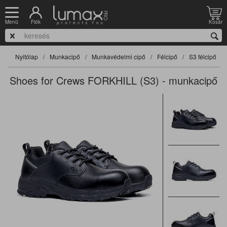
Fiók
Kosár
Menü
Nyitólap
Munkacipő
Munkavédelmi cipő
Félcipő
S3 félcipő
Shoes for Crews FORKHILL (S3) - munkacipő