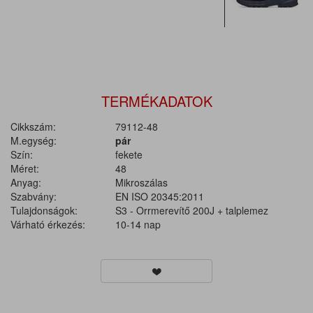
TERMÉKADATOK
Cikkszám:
79112-48
M.egység:
pár
Szín:
fekete
Méret:
48
Anyag:
Mikroszálas
Szabvány:
EN ISO 20345:2011
Tulajdonságok:
S3 - Orrmerevítő 200J + talplemez
Várható érkezés:
10-14 nap