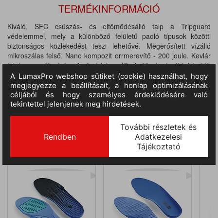
TERMÉKINFORMÁCIÓ
Kiváló, SFC csúszás- és eltömődésálló talp a Tripguard
védelemmel, mely a különböző felületű padló típusok közötti
biztonságos közlekedést teszi lehetővé. Megerősített vízálló
mikroszálas felső. Nano kompozit orrmerevítő - 200 joule. Kevlár
talplemez - átszúrás elleni védelem. Kivehető párnázott talpbetét.
A legtöbb lábformára illeszkedik. EN ISO 20345: 2011 (S3)
KAPCSOLÓDÓ, KIEGÉSZÍTŐ TERMÉKEK
Shoes for Crews Unisex
Shoes for Crews Unisex
talpbetét, SFC
talpbetét, SFC
FE
COMFORT INSOLE
COMFORT INSOLE
(géllel)
N2114-37
N3411-37