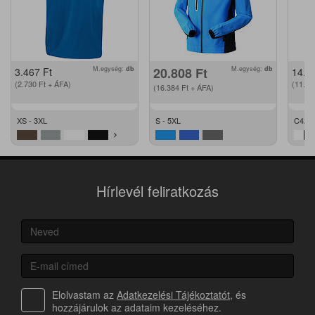
M.egység:
db
20.808
Ft
M.egység:
db
3.467
Ft
14.2
(2.730
Ft
+ ÁFA)
(11.2
(16.384
Ft
+ ÁFA)
XS - 3XL
S - 5XL
C42 -
Hírlevél feliratkozás
Elolvastam az
Adatkezelési Tájékoztatót
, és
hozzájárulok az adataim kezeléséhez.