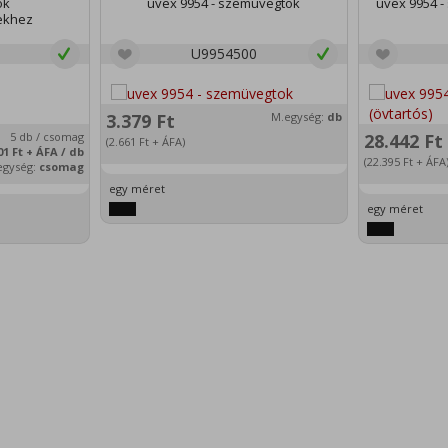
ok
uvex 9954 - szemüvegtok
uvex 9954 -
ekhez
U9954500
3.379
Ft
M.egység:
db
5 db / csomag
28.442
Ft
(2.661
Ft
+ ÁFA)
01
Ft
+ ÁFA / db
(22.395
Ft
+ ÁFA
egység:
csomag
egy méret
egy méret