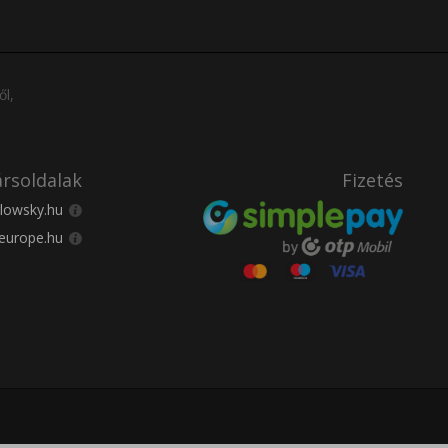
ől,
rsoldalak
Fizetés
lowsky.hu
europe.hu