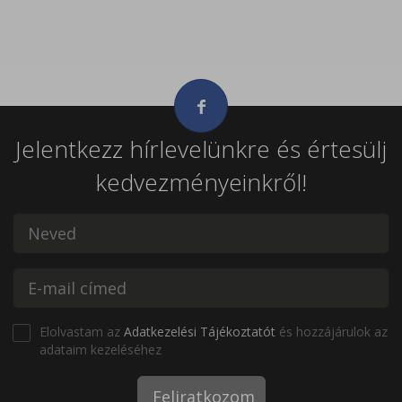
Jelentkezz hírlevelünkre és értesülj
kedvezményeinkről!
Elolvastam az
Adatkezelési Tájékoztatót
és hozzájárulok az
adataim kezeléséhez
Feliratkozom