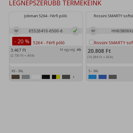
LEGNÉPSZERŰBB TERMÉKEINK
Jobman 5264 - Férfi póló
Rossini SMARTY softsh
65526410-6500-6
HH63806X
- 20 %
3.467
Ft
M.egység:
db
20.808
Ft
(2.730
Ft
+ ÁFA)
(16.384
Ft
+ ÁFA)
XS - 3XL
S - 5XL