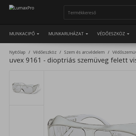
MUNKACIPŐ
MUNKARUHÁZAT
VÉDŐESZKÖZ
Nyitólap
Védőeszköz
Szem és arcvédelem
Védőszemü
uvex 9161 - dioptriás szemüveg felett v