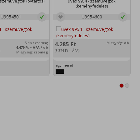
 szemüvegtok (övtartós)
uvex 9954 - szemüvegtok
(keményfedeles)
U9954501
U9954600
3
5 db / csomag
4.285
Ft
M.egység:
db
(2
4.479
Ft
+ ÁFA / db
)
(3.374
Ft
+ ÁFA)
M.egység:
csomag
e
egy méret