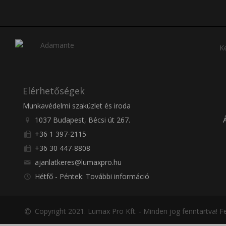
Ke
Elérhetőségek
Munkavédelmi szaküzlet és iroda
1037 Budapest, Bécsi út 267.
+36 1 397-2115
+36 30 447-8808
ajanlatkeres@lumaxpro.hu
Hétfő - Péntek: További információ
Copyright 2021. Lumax Pro Kft. - Minden jog fenntartva!
Fe