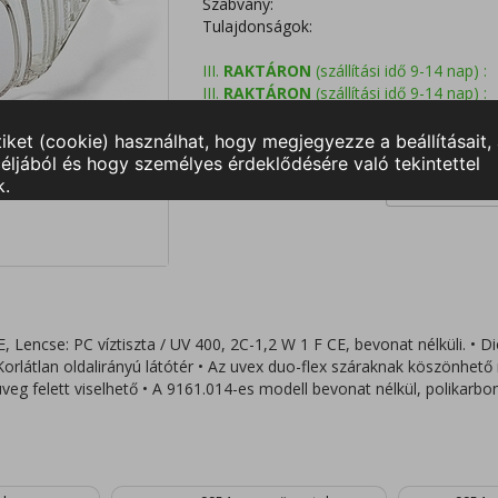
Szabvány:
Tulajdonságok:
III.
RAKTÁRON
(szállítási idő 9-14 nap) :
III.
RAKTÁRON
(szállítási idő 9-14 nap) :
CE, Lencse: PC víztiszta / UV 400, 2C-1,2 W 1 F CE, bevonat nélküli. • D
orlátlan oldalirányú látótér • Az uvex duo-flex száraknak köszönhet
veg felett viselhető • A 9161.014-es modell bevonat nélkül, polikarbo