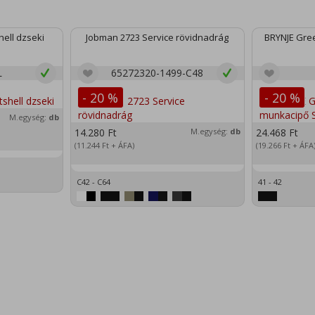
ell dzseki
Jobman 2723 Service rövidnadrág
BRYNJE Gree
L
65272320-1499-C48
- 20 %
- 20 %
M.egység:
db
14.280
Ft
M.egység:
db
24.468
Ft
(11.244
Ft
+ ÁFA)
(19.266
Ft
+ ÁFA
C42 - C64
41 - 42