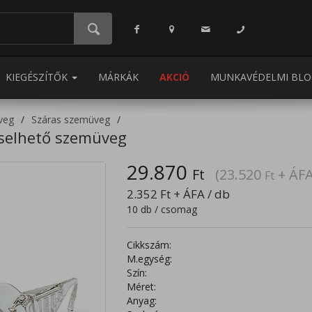
KIEGÉSZÍTŐK
MÁRKÁK
AKCIÓ
MUNKAVÉDELMI BLO
veg
Száras szemüveg
iselhető szemüveg
29.870
Ft
(23.520
+ ÁFA
Ft
2.352
Ft
+ ÁFA / db
10 db / csomag
Cikkszám:
M.egység:
Szín:
Méret:
Anyag: