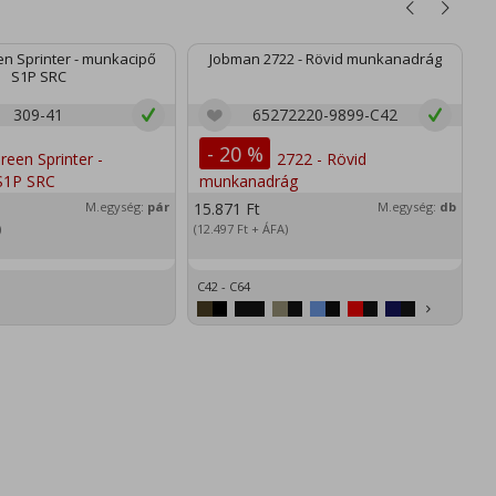
n Sprinter - munkacipő
Jobman 2722 - Rövid munkanadrág
S1P SRC
309-41
65272220-9899-C42
- 20 %
M.egység:
pár
15.871
Ft
M.egység:
db
2
)
(12.497
Ft
+ ÁFA)
(1
C42 - C64
XS