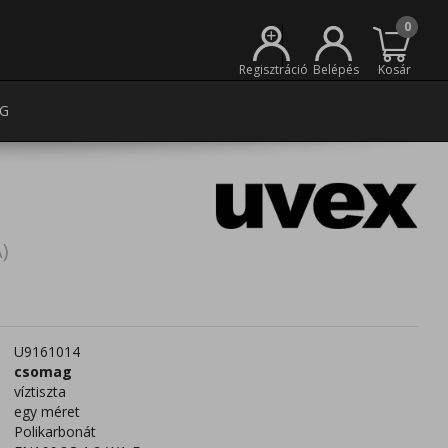
0
+
Regisztráció
Belépés
Kosár
G
)
U9161014
csomag
víztiszta
egy méret
Polikarbonát