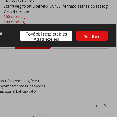
EN166:2C-1.2-W1-F
Szemüveg fölött viselhető, UV400, Állítható szár és dőlésszög,
Víztiszta lencse
100 csomag
100 csomag
ioptriás szemüveg felett
ő nyomásmentes illeszkedés
nát szárakkal kapható.