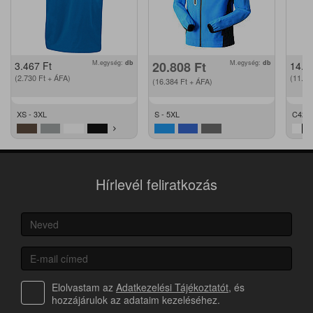
M.egység:
db
20.808
Ft
M.egység:
db
3.467
Ft
14.2
(2.730
Ft
+ ÁFA)
(11.2
(16.384
Ft
+ ÁFA)
XS - 3XL
S - 5XL
C42 -
Hírlevél feliratkozás
Elolvastam az
Adatkezelési Tájékoztatót
, és
hozzájárulok az adataim kezeléséhez.