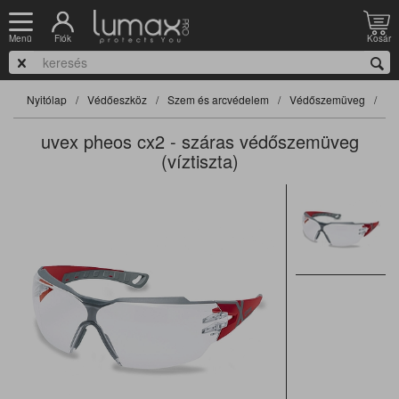
Fiók
Kosár
Menü
Nyitólap
Védőeszköz
Szem és arcvédelem
Védőszemüveg
Sz
uvex pheos cx2 - száras védőszemüveg
(víztiszta)