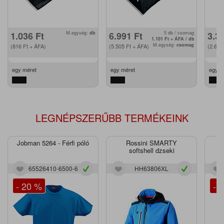
1.036
Ft
M.egység:
db
6.991
Ft
5 db / csomag
3.3
1.101
Ft
+ ÁFA / db
M.egység:
csomag
(816
Ft
+ ÁFA)
(5.505
Ft
+ ÁFA)
(2.66
egy méret
egy méret
egy m
LEGNÉPSZERŰBB TERMÉKEINK
Jobman 5264 - Férfi póló
Rossini SMARTY
J
softshell dzseki
65526410-6500-6
HH63806XL
- 20 %
- 