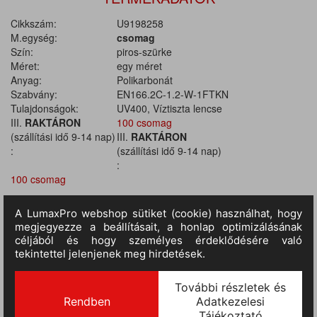
Cikkszám:
U9198258
M.egység:
csomag
Szín:
piros-szürke
Méret:
egy méret
Anyag:
Polikarbonát
Szabvány:
EN166.2C-1.2-W-1FTKN
Tulajdonságok:
UV400, Víztiszta lencse
III.
RAKTÁRON
100 csomag
(szállítási idő 9-14 nap)
III.
RAKTÁRON
:
(szállítási idő 9-14 nap)
:
100 csomag
TERMÉKINFORMÁCIÓ
Design: uvex supravision excellence. Keret: piros-szürke, W 166