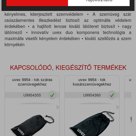
FT CE. Lencse: PC clear, UV 400, 2C-1,2 W 1 FTKN CE. • "X"
jelzésű biztonsági szemüvegek modern, sportos kivitelben •
kényelmes, kiterjesztett szemvédelem • A szemüveg szár
csúszásmentes illeszkedést biztosít az optimális védelem
érdekében • a hajlított lencse kiváló látóteret biztosít • nagy
látómező • innovatív uvex duo komponens technológia a
maximális viselői kényelem érdekében • kiváló szellőzés a szem
környékén
KAPCSOLÓDÓ, KIEGÉSZÍTŐ TERMÉKEK
uvex 9954 - tok száras
uvex 9954 - tok
uve
szemüvegekhez
kosárszemüvegekhez
U9954355
U9954360