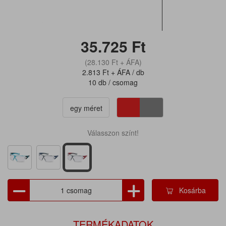
35.725
Ft
(28.130
Ft
+ ÁFA)
2.813
Ft
+ ÁFA / db
10 db / csomag
egy méret
Válasszon színt!
Kosárba
TERMÉKADATOK